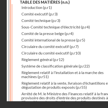
TABLE DES MATIÈRES
(n.n.)
Introduction
(p.r1)
Comité exécutif
(p.r3)
Comité technique
(p.r3)
Sous-Comité technique d'électricité
(p.r4)
Comité de la presse belge
(p.r4)
Comité international de la presse
(p.r5)
Circulaire du comité exécutif
(p.r7)
Circulaire du comité exécutif
(p.r10)
Règlement général
(p.r12)
Système de classification générale
(p.r22)
Règlement relatif à l'installation et à la marche des
machines
(p.r51)
Règlement relatif à la vente, livraison d'échantillons e
dégustation de produits exposés
(p.r55)
Arrêté de M. le Ministre des Finances relatif à la fran
provisoire des droits d'entrée des produits destinés à
l'Exposition universelle d'Anvers
(p.r59)
Droits réservés - CNAM