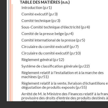
TABLE DES MATIÈRES
(n.n.)
Introduction
(p.r1)
Comité exécutif
(p.r3)
Comité technique
(p.r3)
Sous-Comité technique d'électricité
(p.r4)
Comité de la presse belge
(p.r4)
Comité international de la presse
(p.r5)
Circulaire du comité exécutif
(p.r7)
Circulaire du comité exécutif
(p.r10)
Règlement général
(p.r12)
Système de classification générale
(p.r22)
Règlement relatif à l'installation et à la marche des
machines
(p.r51)
Règlement relatif à la vente, livraison d'échantillons e
dégustation de produits exposés
(p.r55)
Arrêté de M. le Ministre des Finances relatif à la fran
provisoire des droits d'entrée des produits destinés à
l'Exposition universelle d'Anvers
(p.r59)
Droits réservés - CNAM