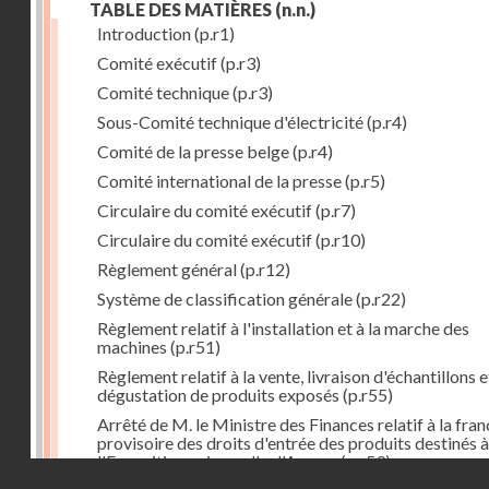
TABLE DES MATIÈRES
(n.n.)
Introduction
(p.r1)
Comité exécutif
(p.r3)
Comité technique
(p.r3)
Sous-Comité technique d'électricité
(p.r4)
Comité de la presse belge
(p.r4)
Comité international de la presse
(p.r5)
Circulaire du comité exécutif
(p.r7)
Circulaire du comité exécutif
(p.r10)
Règlement général
(p.r12)
Système de classification générale
(p.r22)
Règlement relatif à l'installation et à la marche des
machines
(p.r51)
Règlement relatif à la vente, livraison d'échantillons e
dégustation de produits exposés
(p.r55)
Arrêté de M. le Ministre des Finances relatif à la fran
provisoire des droits d'entrée des produits destinés à
l'Exposition universelle d'Anvers
(p.r59)
Droits réservés - CNAM