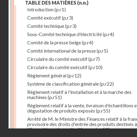
TABLE DES MATIÈRES
(n.n.)
Introduction
(p.r1)
Comité exécutif
(p.r3)
Comité technique
(p.r3)
Sous-Comité technique d'électricité
(p.r4)
Comité de la presse belge
(p.r4)
Comité international de la presse
(p.r5)
Circulaire du comité exécutif
(p.r7)
Circulaire du comité exécutif
(p.r10)
Règlement général
(p.r12)
Système de classification générale
(p.r22)
Règlement relatif à l'installation et à la marche des
machines
(p.r51)
Règlement relatif à la vente, livraison d'échantillons e
dégustation de produits exposés
(p.r55)
Arrêté de M. le Ministre des Finances relatif à la fran
provisoire des droits d'entrée des produits destinés à
l'Exposition universelle d'Anvers
(p.r59)
Droits réservés - CNAM