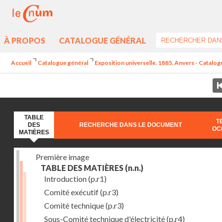
À PROPOS
CATALOGUE GÉNÉRAL
Accueil
Catalogue général
Exposition universelle. 1885. Anvers - Catalogu
TABLE
T
DES
RECHERCHE DANS LE DOCUMENT
OC
MATIÈRES
Première image
TABLE DES MATIÈRES
(n.n.)
Introduction
(p.r1)
Comité exécutif
(p.r3)
Comité technique
(p.r3)
Sous-Comité technique d'électricité
(p.r4)