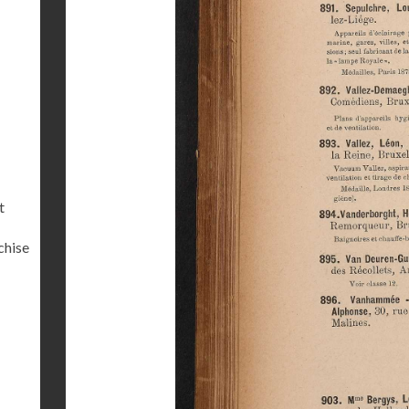
t
chise