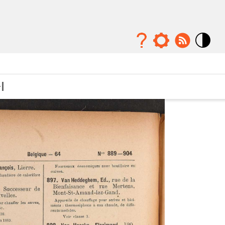
Mode
contraste
élévé