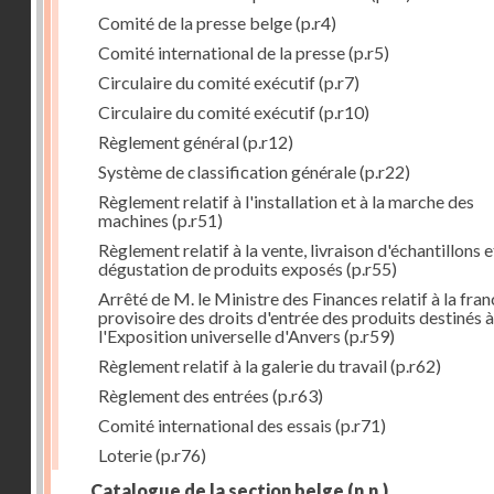
Comité de la presse belge
(p.r4)
Comité international de la presse
(p.r5)
Circulaire du comité exécutif
(p.r7)
Circulaire du comité exécutif
(p.r10)
Règlement général
(p.r12)
Système de classification générale
(p.r22)
Règlement relatif à l'installation et à la marche des
machines
(p.r51)
Règlement relatif à la vente, livraison d'échantillons e
dégustation de produits exposés
(p.r55)
Arrêté de M. le Ministre des Finances relatif à la fran
provisoire des droits d'entrée des produits destinés à
l'Exposition universelle d'Anvers
(p.r59)
Règlement relatif à la galerie du travail
(p.r62)
Règlement des entrées
(p.r63)
Comité international des essais
(p.r71)
Loterie
(p.r76)
Catalogue de la section belge
(n.n.)