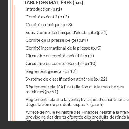
TABLE DES MATIÈRES
(n.n.)
Introduction
(p.r1)
Comité exécutif
(p.r3)
Comité technique
(p.r3)
Sous-Comité technique d'électricité
(p.r4)
Comité de la presse belge
(p.r4)
Comité international de la presse
(p.r5)
Circulaire du comité exécutif
(p.r7)
Circulaire du comité exécutif
(p.r10)
Règlement général
(p.r12)
Système de classification générale
(p.r22)
Règlement relatif à l'installation et à la marche des
machines
(p.r51)
Règlement relatif à la vente, livraison d'échantillons e
dégustation de produits exposés
(p.r55)
Arrêté de M. le Ministre des Finances relatif à la fran
provisoire des droits d'entrée des produits destinés à
l'Exposition universelle d'Anvers
(p.r59)
Droits réservés - CNAM