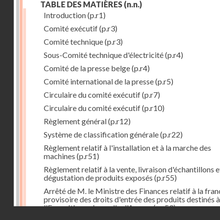
TABLE DES MATIÈRES
(n.n.)
Introduction
(p.r1)
Comité exécutif
(p.r3)
Comité technique
(p.r3)
Sous-Comité technique d'électricité
(p.r4)
Comité de la presse belge
(p.r4)
Comité international de la presse
(p.r5)
Circulaire du comité exécutif
(p.r7)
Circulaire du comité exécutif
(p.r10)
Règlement général
(p.r12)
Système de classification générale
(p.r22)
Règlement relatif à l'installation et à la marche des
machines
(p.r51)
Règlement relatif à la vente, livraison d'échantillons e
dégustation de produits exposés
(p.r55)
Arrêté de M. le Ministre des Finances relatif à la fran
provisoire des droits d'entrée des produits destinés à
l'Exposition universelle d'Anvers
(p.r59)
Droits réservés - CNAM