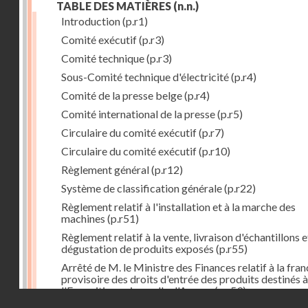
TABLE DES MATIÈRES
(n.n.)
Introduction
(p.r1)
Comité exécutif
(p.r3)
Comité technique
(p.r3)
Sous-Comité technique d'électricité
(p.r4)
Comité de la presse belge
(p.r4)
Comité international de la presse
(p.r5)
Circulaire du comité exécutif
(p.r7)
Circulaire du comité exécutif
(p.r10)
Règlement général
(p.r12)
Système de classification générale
(p.r22)
Règlement relatif à l'installation et à la marche des
machines
(p.r51)
Règlement relatif à la vente, livraison d'échantillons e
dégustation de produits exposés
(p.r55)
Arrêté de M. le Ministre des Finances relatif à la fran
provisoire des droits d'entrée des produits destinés à
l'Exposition universelle d'Anvers
(p.r59)
Droits réservés - CNAM