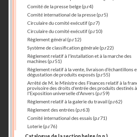
Comité de la presse belge
(p.r4)
Comité international de la presse
(p.r5)
Circulaire du comité exécutif
(p.r7)
Circulaire du comité exécutif
(p.r10)
Règlement général
(p.r12)
Système de classification générale
(p.r22)
Règlement relatif à l'installation et à la marche des
machines
(p.r51)
Règlement relatif à la vente, livraison d'échantillons e
dégustation de produits exposés
(p.r55)
Arrêté de M. le Ministre des Finances relatif à la fran
provisoire des droits d'entrée des produits destinés à
l'Exposition universelle d'Anvers
(p.r59)
Règlement relatif à la galerie du travail
(p.r62)
Règlement des entrées
(p.r63)
Comité international des essais
(p.r71)
Loterie
(p.r76)
Catalogue de la section belge
(n.n.)