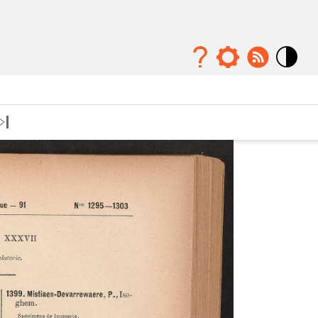
Mode
contraste
élévé