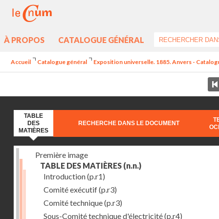
À PROPOS
CATALOGUE GÉNÉRAL
Accueil
Catalogue général
Exposition universelle. 1885. Anvers - Catalogu
TABLE
T
DES
RECHERCHE DANS LE DOCUMENT
OC
MATIÈRES
Première image
TABLE DES MATIÈRES
(n.n.)
Introduction
(p.r1)
Comité exécutif
(p.r3)
Comité technique
(p.r3)
Sous-Comité technique d'électricité
(p.r4)