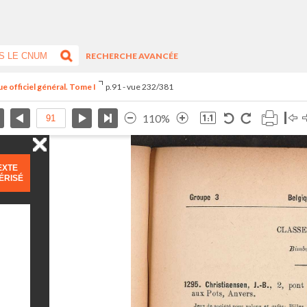
RECHERCHE AVANCÉE
e officiel général. Tome I
p.91 - vue 232/381
110%
EXTE
ÉRISÉ