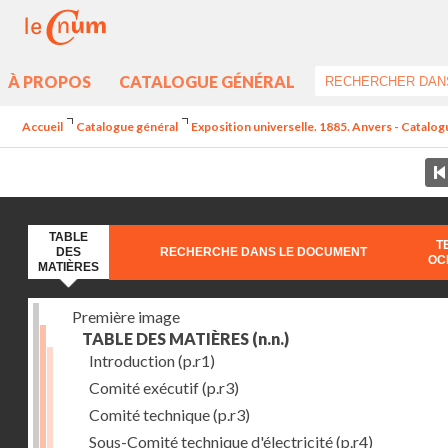
À PROPOS
CATALOGUE GÉNÉRAL
Accueil
Catalogue général
Exposition universelle. 1885. Anvers - Catalogu
TABLE
T
DES
RECHERCHE DANS LE DOCUMENT
OC
MATIÈRES
Première image
TABLE DES MATIÈRES
(n.n.)
Introduction
(p.r1)
Comité exécutif
(p.r3)
Comité technique
(p.r3)
Sous-Comité technique d'électricité
(p.r4)