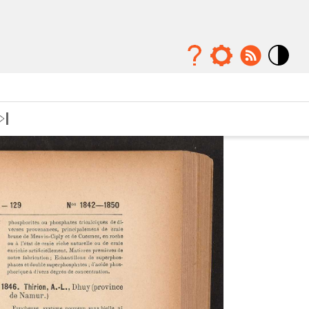
Mode
contraste
élévé