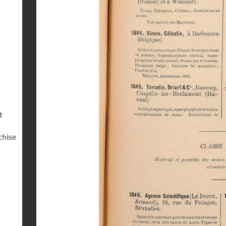
t
chise