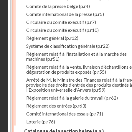
Comité de la presse belge
(p.r4)
Comité international de la presse
(p.r5)
Circulaire du comité exécutif
(p.r7)
Circulaire du comité exécutif
(p.r10)
Règlement général
(p.r12)
Système de classification générale
(p.r22)
Règlement relatif à l'installation et à la marche des
machines
(p.r51)
Règlement relatif à la vente, livraison d'échantillons e
dégustation de produits exposés
(p.r55)
Arrêté de M. le Ministre des Finances relatif à la fran
provisoire des droits d'entrée des produits destinés à
l'Exposition universelle d'Anvers
(p.r59)
Règlement relatif à la galerie du travail
(p.r62)
Règlement des entrées
(p.r63)
Comité international des essais
(p.r71)
Loterie
(p.r76)
Catalogue de la section belge
(n.n.)