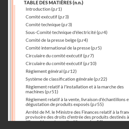
TABLE DES MATIÈRES
(n.n.)
Introduction
(p.r1)
Comité exécutif
(p.r3)
Comité technique
(p.r3)
Sous-Comité technique d'électricité
(p.r4)
Comité de la presse belge
(p.r4)
Comité international de la presse
(p.r5)
Circulaire du comité exécutif
(p.r7)
Circulaire du comité exécutif
(p.r10)
Règlement général
(p.r12)
Système de classification générale
(p.r22)
Règlement relatif à l'installation et à la marche des
machines
(p.r51)
Règlement relatif à la vente, livraison d'échantillons e
dégustation de produits exposés
(p.r55)
Arrêté de M. le Ministre des Finances relatif à la fran
provisoire des droits d'entrée des produits destinés à
l'Exposition universelle d'Anvers
(p.r59)
Droits réservés - CNAM