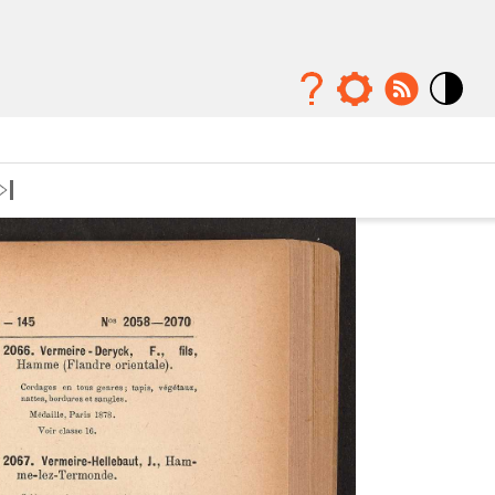
Mode
contraste
élévé