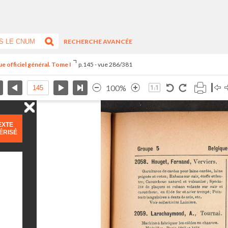
RECHERCHE AVANCÉE
e officiel général. Tome I
p.145 - vue 286/381
100%
EXTE
ÉRISÉ