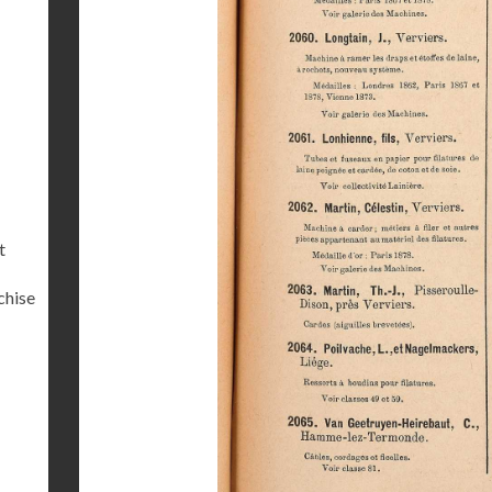
t
chise