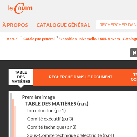
À PROPOS
CATALOGUE GÉNÉRAL
Accueil
Catalogue général
Exposition universelle. 1885. Anvers - Catalogu
TABLE
T
DES
RECHERCHE DANS LE DOCUMENT
OC
MATIÈRES
Première image
TABLE DES MATIÈRES
(n.n.)
Introduction
(p.r1)
Comité exécutif
(p.r3)
Comité technique
(p.r3)
Sous-Comité technique d'électricité
(p.r4)