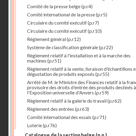
Comité de la presse belge
(p.r4)
Comité international de la presse
(p.r5)
Circulaire du comité exécutif
(p.r7)
Circulaire du comité exécutif
(p.r10)
Règlement général
(p.r12)
Système de classification générale
(p.r22)
Règlement relatif à l'installation et à la marche des
machines
(p.r51)
Règlement relatif à la vente, livraison d'échantillons e
dégustation de produits exposés
(p.r55)
Arrêté de M. le Ministre des Finances relatif à la fran
provisoire des droits d'entrée des produits destinés à
l'Exposition universelle d'Anvers
(p.r59)
Règlement relatif à la galerie du travail
(p.r62)
Règlement des entrées
(p.r63)
Comité international des essais
(p.r71)
Loterie
(p.r76)
Catalogue de la section belge
(n.n.)