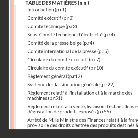
TABLE DES MATIÈRES
(n.n.)
Introduction
(p.r1)
Comité exécutif
(p.r3)
Comité technique
(p.r3)
Sous-Comité technique d'électricité
(p.r4)
Comité de la presse belge
(p.r4)
Comité international de la presse
(p.r5)
Circulaire du comité exécutif
(p.r7)
Circulaire du comité exécutif
(p.r10)
Règlement général
(p.r12)
Système de classification générale
(p.r22)
Règlement relatif à l'installation et à la marche des
machines
(p.r51)
Règlement relatif à la vente, livraison d'échantillons e
dégustation de produits exposés
(p.r55)
Arrêté de M. le Ministre des Finances relatif à la fran
provisoire des droits d'entrée des produits destinés à
l'Exposition universelle d'Anvers
(p.r59)
Droits réservés - CNAM