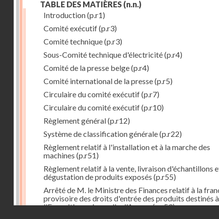
TABLE DES MATIÈRES
(n.n.)
Introduction
(p.r1)
Comité exécutif
(p.r3)
Comité technique
(p.r3)
Sous-Comité technique d'électricité
(p.r4)
Comité de la presse belge
(p.r4)
Comité international de la presse
(p.r5)
Circulaire du comité exécutif
(p.r7)
Circulaire du comité exécutif
(p.r10)
Règlement général
(p.r12)
Système de classification générale
(p.r22)
Règlement relatif à l'installation et à la marche des
machines
(p.r51)
Règlement relatif à la vente, livraison d'échantillons e
dégustation de produits exposés
(p.r55)
Arrêté de M. le Ministre des Finances relatif à la fran
provisoire des droits d'entrée des produits destinés à
l'Exposition universelle d'Anvers
(p.r59)
Droits réservés - CNAM