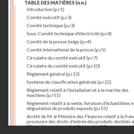
TABLE DES MATIÈRES
(n.n.)
Introduction
(p.r1)
Comité exécutif
(p.r3)
Comité technique
(p.r3)
Sous-Comité technique d'électricité
(p.r4)
Comité de la presse belge
(p.r4)
Comité international de la presse
(p.r5)
Circulaire du comité exécutif
(p.r7)
Circulaire du comité exécutif
(p.r10)
Règlement général
(p.r12)
Système de classification générale
(p.r22)
Règlement relatif à l'installation et à la marche des
machines
(p.r51)
Règlement relatif à la vente, livraison d'échantillons e
dégustation de produits exposés
(p.r55)
Arrêté de M. le Ministre des Finances relatif à la fran
provisoire des droits d'entrée des produits destinés à
l'Exposition universelle d'Anvers
(p.r59)
Droits réservés - CNAM