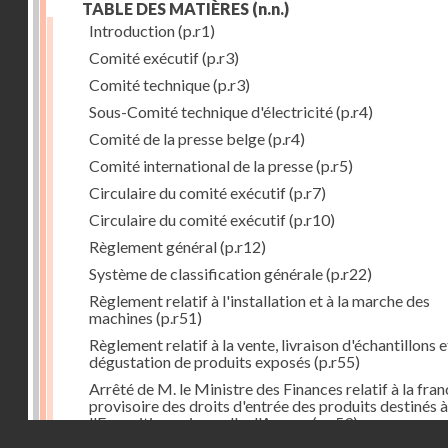
TABLE DES MATIÈRES
(n.n.)
Introduction
(p.r1)
Comité exécutif
(p.r3)
Comité technique
(p.r3)
Sous-Comité technique d'électricité
(p.r4)
Comité de la presse belge
(p.r4)
Comité international de la presse
(p.r5)
Circulaire du comité exécutif
(p.r7)
Circulaire du comité exécutif
(p.r10)
Règlement général
(p.r12)
Système de classification générale
(p.r22)
Règlement relatif à l'installation et à la marche des
machines
(p.r51)
Règlement relatif à la vente, livraison d'échantillons e
dégustation de produits exposés
(p.r55)
Arrêté de M. le Ministre des Finances relatif à la fran
provisoire des droits d'entrée des produits destinés à
l'Exposition universelle d'Anvers
(p.r59)
Droits réservés - CNAM