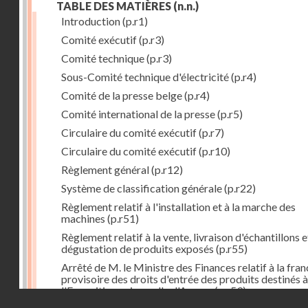
TABLE DES MATIÈRES
(n.n.)
Introduction
(p.r1)
Comité exécutif
(p.r3)
Comité technique
(p.r3)
Sous-Comité technique d'électricité
(p.r4)
Comité de la presse belge
(p.r4)
Comité international de la presse
(p.r5)
Circulaire du comité exécutif
(p.r7)
Circulaire du comité exécutif
(p.r10)
Règlement général
(p.r12)
Système de classification générale
(p.r22)
Règlement relatif à l'installation et à la marche des
machines
(p.r51)
Règlement relatif à la vente, livraison d'échantillons e
dégustation de produits exposés
(p.r55)
Arrêté de M. le Ministre des Finances relatif à la fran
provisoire des droits d'entrée des produits destinés à
l'Exposition universelle d'Anvers
(p.r59)
Droits réservés - CNAM