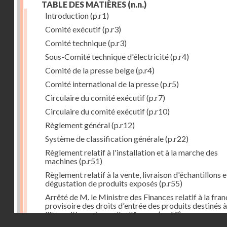
TABLE DES MATIÈRES
(n.n.)
Introduction
(p.r1)
Comité exécutif
(p.r3)
Comité technique
(p.r3)
Sous-Comité technique d'électricité
(p.r4)
Comité de la presse belge
(p.r4)
Comité international de la presse
(p.r5)
Circulaire du comité exécutif
(p.r7)
Circulaire du comité exécutif
(p.r10)
Règlement général
(p.r12)
Système de classification générale
(p.r22)
Règlement relatif à l'installation et à la marche des
machines
(p.r51)
Règlement relatif à la vente, livraison d'échantillons e
dégustation de produits exposés
(p.r55)
Arrêté de M. le Ministre des Finances relatif à la fran
provisoire des droits d'entrée des produits destinés à
l'Exposition universelle d'Anvers
(p.r59)
Droits réservés - CNAM