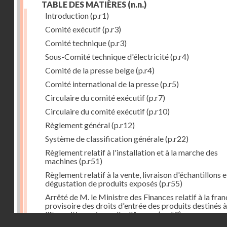
TABLE DES MATIÈRES
(n.n.)
Introduction
(p.r1)
Comité exécutif
(p.r3)
Comité technique
(p.r3)
Sous-Comité technique d'électricité
(p.r4)
Comité de la presse belge
(p.r4)
Comité international de la presse
(p.r5)
Circulaire du comité exécutif
(p.r7)
Circulaire du comité exécutif
(p.r10)
Règlement général
(p.r12)
Système de classification générale
(p.r22)
Règlement relatif à l'installation et à la marche des
machines
(p.r51)
Règlement relatif à la vente, livraison d'échantillons e
dégustation de produits exposés
(p.r55)
Arrêté de M. le Ministre des Finances relatif à la fran
provisoire des droits d'entrée des produits destinés à
l'Exposition universelle d'Anvers
(p.r59)
Droits réservés - CNAM