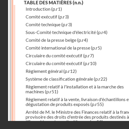
TABLE DES MATIÈRES
(n.n.)
Introduction
(p.r1)
Comité exécutif
(p.r3)
Comité technique
(p.r3)
Sous-Comité technique d'électricité
(p.r4)
Comité de la presse belge
(p.r4)
Comité international de la presse
(p.r5)
Circulaire du comité exécutif
(p.r7)
Circulaire du comité exécutif
(p.r10)
Règlement général
(p.r12)
Système de classification générale
(p.r22)
Règlement relatif à l'installation et à la marche des
machines
(p.r51)
Règlement relatif à la vente, livraison d'échantillons e
dégustation de produits exposés
(p.r55)
Arrêté de M. le Ministre des Finances relatif à la fran
provisoire des droits d'entrée des produits destinés à
l'Exposition universelle d'Anvers
(p.r59)
Droits réservés - CNAM