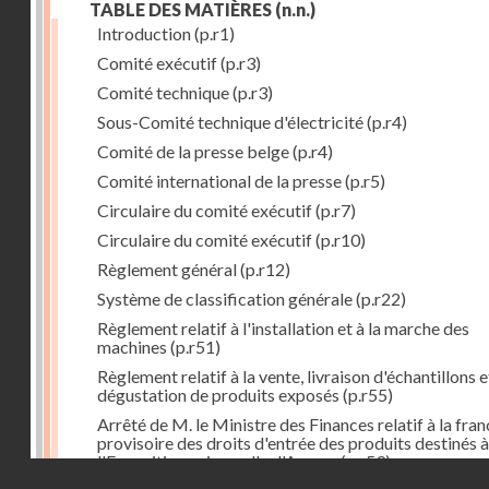
TABLE DES MATIÈRES
(n.n.)
Introduction
(p.r1)
Comité exécutif
(p.r3)
Comité technique
(p.r3)
Sous-Comité technique d'électricité
(p.r4)
Comité de la presse belge
(p.r4)
Comité international de la presse
(p.r5)
Circulaire du comité exécutif
(p.r7)
Circulaire du comité exécutif
(p.r10)
Règlement général
(p.r12)
Système de classification générale
(p.r22)
Règlement relatif à l'installation et à la marche des
machines
(p.r51)
Règlement relatif à la vente, livraison d'échantillons e
dégustation de produits exposés
(p.r55)
Arrêté de M. le Ministre des Finances relatif à la fran
provisoire des droits d'entrée des produits destinés à
l'Exposition universelle d'Anvers
(p.r59)
Droits réservés - CNAM