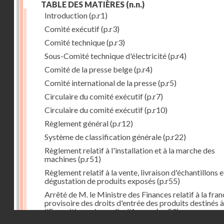
TABLE DES MATIÈRES
(n.n.)
Introduction
(p.r1)
Comité exécutif
(p.r3)
Comité technique
(p.r3)
Sous-Comité technique d'électricité
(p.r4)
Comité de la presse belge
(p.r4)
Comité international de la presse
(p.r5)
Circulaire du comité exécutif
(p.r7)
Circulaire du comité exécutif
(p.r10)
Règlement général
(p.r12)
Système de classification générale
(p.r22)
Règlement relatif à l'installation et à la marche des
machines
(p.r51)
Règlement relatif à la vente, livraison d'échantillons e
dégustation de produits exposés
(p.r55)
Arrêté de M. le Ministre des Finances relatif à la fran
provisoire des droits d'entrée des produits destinés à
l'Exposition universelle d'Anvers
(p.r59)
Droits réservés - CNAM