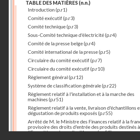
TABLE DES MATIÈRES
(n.n.)
Introduction
(p.r1)
Comité exécutif
(p.r3)
Comité technique
(p.r3)
Sous-Comité technique d'électricité
(p.r4)
Comité de la presse belge
(p.r4)
Comité international de la presse
(p.r5)
Circulaire du comité exécutif
(p.r7)
Circulaire du comité exécutif
(p.r10)
Règlement général
(p.r12)
Système de classification générale
(p.r22)
Règlement relatif à l'installation et à la marche des
machines
(p.r51)
Règlement relatif à la vente, livraison d'échantillons e
dégustation de produits exposés
(p.r55)
Arrêté de M. le Ministre des Finances relatif à la fran
provisoire des droits d'entrée des produits destinés à
l'Exposition universelle d'Anvers
(p.r59)
Droits réservés - CNAM