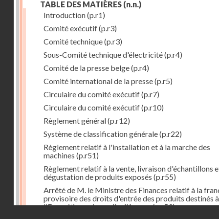
TABLE DES MATIÈRES
(n.n.)
Introduction
(p.r1)
Comité exécutif
(p.r3)
Comité technique
(p.r3)
Sous-Comité technique d'électricité
(p.r4)
Comité de la presse belge
(p.r4)
Comité international de la presse
(p.r5)
Circulaire du comité exécutif
(p.r7)
Circulaire du comité exécutif
(p.r10)
Règlement général
(p.r12)
Système de classification générale
(p.r22)
Règlement relatif à l'installation et à la marche des
machines
(p.r51)
Règlement relatif à la vente, livraison d'échantillons e
dégustation de produits exposés
(p.r55)
Arrêté de M. le Ministre des Finances relatif à la fran
provisoire des droits d'entrée des produits destinés à
l'Exposition universelle d'Anvers
(p.r59)
Droits réservés - CNAM