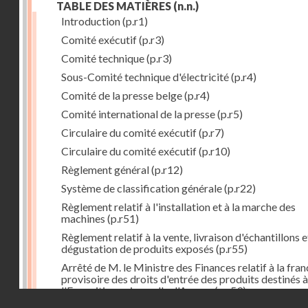
TABLE DES MATIÈRES
(n.n.)
Introduction
(p.r1)
Comité exécutif
(p.r3)
Comité technique
(p.r3)
Sous-Comité technique d'électricité
(p.r4)
Comité de la presse belge
(p.r4)
Comité international de la presse
(p.r5)
Circulaire du comité exécutif
(p.r7)
Circulaire du comité exécutif
(p.r10)
Règlement général
(p.r12)
Système de classification générale
(p.r22)
Règlement relatif à l'installation et à la marche des
machines
(p.r51)
Règlement relatif à la vente, livraison d'échantillons e
dégustation de produits exposés
(p.r55)
Arrêté de M. le Ministre des Finances relatif à la fran
provisoire des droits d'entrée des produits destinés à
l'Exposition universelle d'Anvers
(p.r59)
Droits réservés - CNAM