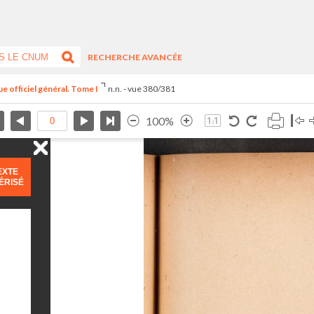
RECHERCHE AVANCÉE
e officiel général. Tome I
n.n. - vue 380/381
100%
EXTE
ÉRISÉ