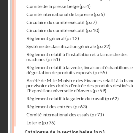
Comité de la presse belge
(p.r4)
Comité international de la presse
(p.r5)
Circulaire du comité exécutif
(p.r7)
Circulaire du comité exécutif
(p.r10)
Règlement général
(p.r12)
Système de classification générale
(p.r22)
Règlement relatif à l'installation et à la marche des
machines
(p.r51)
Règlement relatif à la vente, livraison d'échantillons e
dégustation de produits exposés
(p.r55)
Arrêté de M. le Ministre des Finances relatif à la fran
provisoire des droits d'entrée des produits destinés à
l'Exposition universelle d'Anvers
(p.r59)
Règlement relatif à la galerie du travail
(p.r62)
Règlement des entrées
(p.r63)
Comité international des essais
(p.r71)
Loterie
(p.r76)
Catalogue de la section belge
(n.n.)