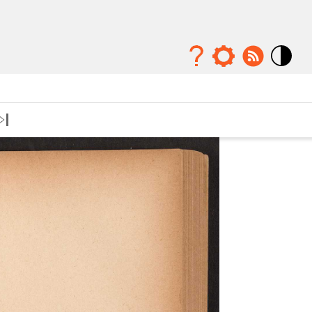
Mode
contraste
élévé