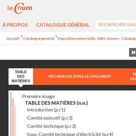
À PROPOS
CATALOGUE GÉNÉRAL
Accueil
Catalogue général
Exposition universelle. 1885. Anvers - Catalogu
TABLE
T
DES
RECHERCHE DANS LE DOCUMENT
OC
MATIÈRES
Première image
TABLE DES MATIÈRES
(n.n.)
Introduction
(p.r1)
Comité exécutif
(p.r3)
Comité technique
(p.r3)
Sous-Comité technique d'électricité
(p.r4)