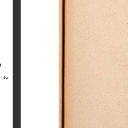
t
chise