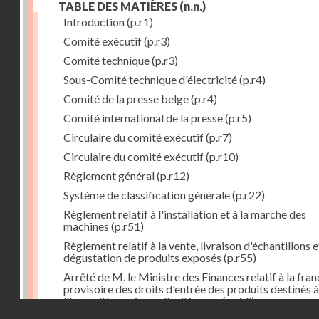
TABLE DES MATIÈRES
(n.n.)
Introduction
(p.r1)
Comité exécutif
(p.r3)
Comité technique
(p.r3)
Sous-Comité technique d'électricité
(p.r4)
Comité de la presse belge
(p.r4)
Comité international de la presse
(p.r5)
Circulaire du comité exécutif
(p.r7)
Circulaire du comité exécutif
(p.r10)
Règlement général
(p.r12)
Système de classification générale
(p.r22)
Règlement relatif à l'installation et à la marche des
machines
(p.r51)
Règlement relatif à la vente, livraison d'échantillons e
dégustation de produits exposés
(p.r55)
Arrêté de M. le Ministre des Finances relatif à la fran
provisoire des droits d'entrée des produits destinés à
l'Exposition universelle d'Anvers
(p.r59)
Droits réservés - CNAM