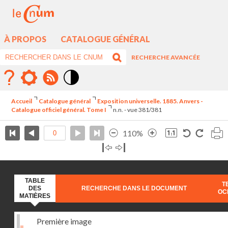
À PROPOS
CATALOGUE GÉNÉRAL
RECHERCHE AVANCÉE
Mode
contraste
Accueil
Catalogue général
Exposition universelle. 1885. Anvers -
élévé
Catalogue officiel général. Tome I
n.n. - vue 381/381
110%
TABLE
T
DES
RECHERCHE DANS LE DOCUMENT
OC
MATIÈRES
Première image