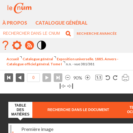
À PROPOS
CATALOGUE GÉNÉRAL
RECHERCHE AVANCÉE
Mode
contraste
Accueil
Catalogue général
Exposition universelle. 1885. Anvers -
élévé
Catalogue officiel général. Tome I
n.n. - vue 381/381
90%
TABLE
T
DES
RECHERCHE DANS LE DOCUMENT
OC
MATIÈRES
Première image