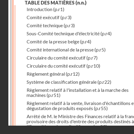
TABLE DES MATIÈRES
(n.n.)
Introduction
(p.r1)
Comité exécutif
(p.r3)
Comité technique
(p.r3)
Sous-Comité technique d'électricité
(p.r4)
Comité de la presse belge
(p.r4)
Comité international de la presse
(p.r5)
Circulaire du comité exécutif
(p.r7)
Circulaire du comité exécutif
(p.r10)
Règlement général
(p.r12)
Système de classification générale
(p.r22)
Règlement relatif à l'installation et à la marche des
machines
(p.r51)
Règlement relatif à la vente, livraison d'échantillons e
dégustation de produits exposés
(p.r55)
Arrêté de M. le Ministre des Finances relatif à la fran
provisoire des droits d'entrée des produits destinés à
l'Exposition universelle d'Anvers
(p.r59)
Droits réservés - CNAM