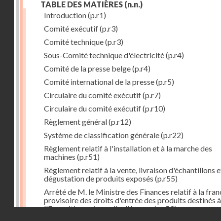
TABLE DES MATIÈRES
(n.n.)
Introduction
(p.r1)
Comité exécutif
(p.r3)
Comité technique
(p.r3)
Sous-Comité technique d'électricité
(p.r4)
Comité de la presse belge
(p.r4)
Comité international de la presse
(p.r5)
Circulaire du comité exécutif
(p.r7)
Circulaire du comité exécutif
(p.r10)
Règlement général
(p.r12)
Système de classification générale
(p.r22)
Règlement relatif à l'installation et à la marche des
machines
(p.r51)
Règlement relatif à la vente, livraison d'échantillons e
dégustation de produits exposés
(p.r55)
Arrêté de M. le Ministre des Finances relatif à la fran
provisoire des droits d'entrée des produits destinés à
l'Exposition universelle d'Anvers
(p.r59)
Droits réservés - CNAM