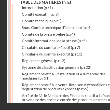
TABLE DES MATIÈRES
(n.n.)
Introduction
(p.r1)
Comité exécutif
(p.r3)
Comité technique
(p.r3)
Sous-Comité technique d'électricité
(p.r4)
Comité de la presse belge
(p.r4)
Comité international de la presse
(p.r5)
Circulaire du comité exécutif
(p.r7)
Circulaire du comité exécutif
(p.r10)
Règlement général
(p.r12)
Système de classification générale
(p.r22)
Règlement relatif à l'installation et à la marche des
machines
(p.r51)
Règlement relatif à la vente, livraison d'échantillons e
dégustation de produits exposés
(p.r55)
Arrêté de M. le Ministre des Finances relatif à la fran
provisoire des droits d'entrée des produits destinés à
l'Exposition universelle d'Anvers
(p.r59)
Droits réservés - CNAM