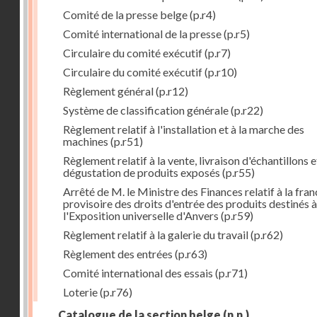
Comité de la presse belge
(p.r4)
Comité international de la presse
(p.r5)
Circulaire du comité exécutif
(p.r7)
Circulaire du comité exécutif
(p.r10)
Règlement général
(p.r12)
Système de classification générale
(p.r22)
Règlement relatif à l'installation et à la marche des
machines
(p.r51)
Règlement relatif à la vente, livraison d'échantillons e
dégustation de produits exposés
(p.r55)
Arrêté de M. le Ministre des Finances relatif à la fran
provisoire des droits d'entrée des produits destinés à
l'Exposition universelle d'Anvers
(p.r59)
Règlement relatif à la galerie du travail
(p.r62)
Règlement des entrées
(p.r63)
Comité international des essais
(p.r71)
Loterie
(p.r76)
Catalogue de la section belge
(n.n.)