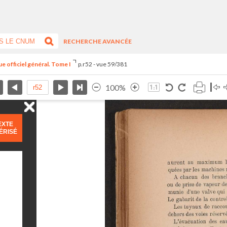
RECHERCHE AVANCÉE
e officiel général. Tome I
p.r52 - vue 59/381
100%
EXTE
ÉRISÉ