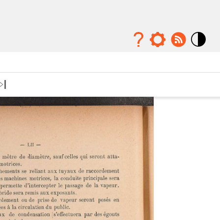
Mode
contraste
élévé