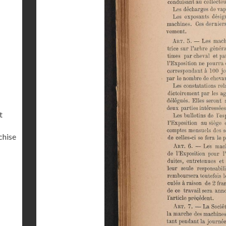
t
chise