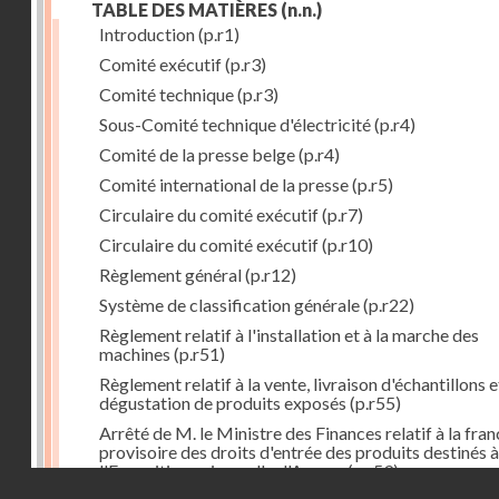
TABLE DES MATIÈRES
(n.n.)
Introduction
(p.r1)
Comité exécutif
(p.r3)
Comité technique
(p.r3)
Sous-Comité technique d'électricité
(p.r4)
Comité de la presse belge
(p.r4)
Comité international de la presse
(p.r5)
Circulaire du comité exécutif
(p.r7)
Circulaire du comité exécutif
(p.r10)
Règlement général
(p.r12)
Système de classification générale
(p.r22)
Règlement relatif à l'installation et à la marche des
machines
(p.r51)
Règlement relatif à la vente, livraison d'échantillons e
dégustation de produits exposés
(p.r55)
Arrêté de M. le Ministre des Finances relatif à la fran
provisoire des droits d'entrée des produits destinés à
l'Exposition universelle d'Anvers
(p.r59)
Droits réservés - CNAM