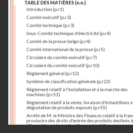
TABLE DES MATIÈRES
(n.n.)
Introduction
(p.r1)
Comité exécutif
(p.r3)
Comité technique
(p.r3)
Sous-Comité technique d'électricité
(p.r4)
Comité de la presse belge
(p.r4)
Comité international de la presse
(p.r5)
Circulaire du comité exécutif
(p.r7)
Circulaire du comité exécutif
(p.r10)
Règlement général
(p.r12)
Système de classification générale
(p.r22)
Règlement relatif à l'installation et à la marche des
machines
(p.r51)
Règlement relatif à la vente, livraison d'échantillons e
dégustation de produits exposés
(p.r55)
Arrêté de M. le Ministre des Finances relatif à la fran
provisoire des droits d'entrée des produits destinés à
l'Exposition universelle d'Anvers
(p.r59)
Droits réservés - CNAM