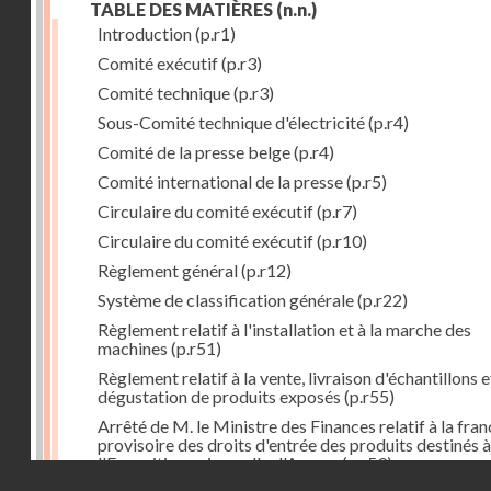
TABLE DES MATIÈRES
(n.n.)
Introduction
(p.r1)
Comité exécutif
(p.r3)
Comité technique
(p.r3)
Sous-Comité technique d'électricité
(p.r4)
Comité de la presse belge
(p.r4)
Comité international de la presse
(p.r5)
Circulaire du comité exécutif
(p.r7)
Circulaire du comité exécutif
(p.r10)
Règlement général
(p.r12)
Système de classification générale
(p.r22)
Règlement relatif à l'installation et à la marche des
machines
(p.r51)
Règlement relatif à la vente, livraison d'échantillons e
dégustation de produits exposés
(p.r55)
Arrêté de M. le Ministre des Finances relatif à la fran
provisoire des droits d'entrée des produits destinés à
l'Exposition universelle d'Anvers
(p.r59)
Droits réservés - CNAM