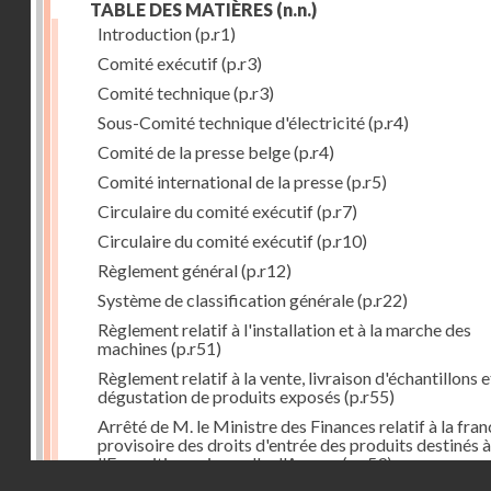
TABLE DES MATIÈRES
(n.n.)
Introduction
(p.r1)
Comité exécutif
(p.r3)
Comité technique
(p.r3)
Sous-Comité technique d'électricité
(p.r4)
Comité de la presse belge
(p.r4)
Comité international de la presse
(p.r5)
Circulaire du comité exécutif
(p.r7)
Circulaire du comité exécutif
(p.r10)
Règlement général
(p.r12)
Système de classification générale
(p.r22)
Règlement relatif à l'installation et à la marche des
machines
(p.r51)
Règlement relatif à la vente, livraison d'échantillons e
dégustation de produits exposés
(p.r55)
Arrêté de M. le Ministre des Finances relatif à la fran
provisoire des droits d'entrée des produits destinés à
l'Exposition universelle d'Anvers
(p.r59)
Droits réservés - CNAM