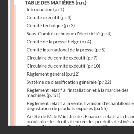
TABLE DES MATIÈRES
(n.n.)
Introduction
(p.r1)
Comité exécutif
(p.r3)
Comité technique
(p.r3)
Sous-Comité technique d'électricité
(p.r4)
Comité de la presse belge
(p.r4)
Comité international de la presse
(p.r5)
Circulaire du comité exécutif
(p.r7)
Circulaire du comité exécutif
(p.r10)
Règlement général
(p.r12)
Système de classification générale
(p.r22)
Règlement relatif à l'installation et à la marche des
machines
(p.r51)
Règlement relatif à la vente, livraison d'échantillons e
dégustation de produits exposés
(p.r55)
Arrêté de M. le Ministre des Finances relatif à la fran
provisoire des droits d'entrée des produits destinés à
l'Exposition universelle d'Anvers
(p.r59)
Droits réservés - CNAM