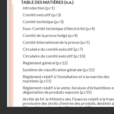
TABLE DES MATIÈRES
(n.n.)
Introduction
(p.r1)
Comité exécutif
(p.r3)
Comité technique
(p.r3)
Sous-Comité technique d'électricité
(p.r4)
Comité de la presse belge
(p.r4)
Comité international de la presse
(p.r5)
Circulaire du comité exécutif
(p.r7)
Circulaire du comité exécutif
(p.r10)
Règlement général
(p.r12)
Système de classification générale
(p.r22)
Règlement relatif à l'installation et à la marche des
machines
(p.r51)
Règlement relatif à la vente, livraison d'échantillons e
dégustation de produits exposés
(p.r55)
Arrêté de M. le Ministre des Finances relatif à la fran
provisoire des droits d'entrée des produits destinés à
l'Exposition universelle d'Anvers
(p.r59)
Droits réservés - CNAM