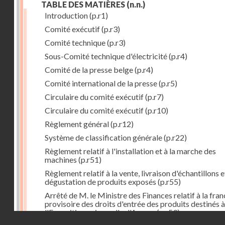
TABLE DES MATIÈRES
(n.n.)
Introduction
(p.r1)
Comité exécutif
(p.r3)
Comité technique
(p.r3)
Sous-Comité technique d'électricité
(p.r4)
Comité de la presse belge
(p.r4)
Comité international de la presse
(p.r5)
Circulaire du comité exécutif
(p.r7)
Circulaire du comité exécutif
(p.r10)
Règlement général
(p.r12)
Système de classification générale
(p.r22)
Règlement relatif à l'installation et à la marche des
machines
(p.r51)
Règlement relatif à la vente, livraison d'échantillons e
dégustation de produits exposés
(p.r55)
Arrêté de M. le Ministre des Finances relatif à la fran
provisoire des droits d'entrée des produits destinés à
l'Exposition universelle d'Anvers
(p.r59)
Droits réservés - CNAM