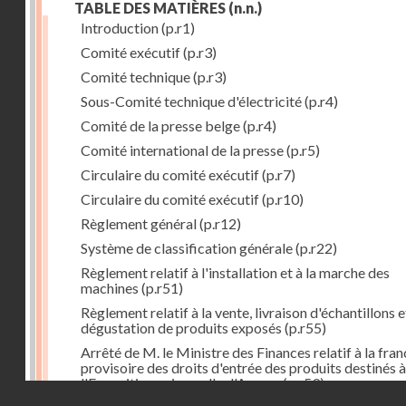
TABLE DES MATIÈRES
(n.n.)
Introduction
(p.r1)
Comité exécutif
(p.r3)
Comité technique
(p.r3)
Sous-Comité technique d'électricité
(p.r4)
Comité de la presse belge
(p.r4)
Comité international de la presse
(p.r5)
Circulaire du comité exécutif
(p.r7)
Circulaire du comité exécutif
(p.r10)
Règlement général
(p.r12)
Système de classification générale
(p.r22)
Règlement relatif à l'installation et à la marche des
machines
(p.r51)
Règlement relatif à la vente, livraison d'échantillons e
dégustation de produits exposés
(p.r55)
Arrêté de M. le Ministre des Finances relatif à la fran
provisoire des droits d'entrée des produits destinés à
l'Exposition universelle d'Anvers
(p.r59)
Droits réservés - CNAM