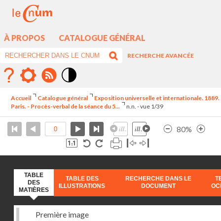
À PROPOS
CATALOGUE GÉNÉRAL
RECHERCHE AVANCÉE
Mode
contraste
Accueil
Catalogue général
Exposition universelle et internationale. 1889.
élévé
Paris. - Procès-verbal de la séance du 5...
n.n. - vue 1/39
80%
TABLE
TABLE DES
RECHERCHE DANS LE
T
DES
ILLUSTRATIONS
DOCUMENT
OC
MATIÈRES
Première image