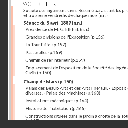
PAGE DE TITRE
Société des ingénieurs civils Résumé paraissant les pr
et troisième vendredis de chaque mois
(n.n.)
Séance du 5 avril 1889
(n.n.)
Présidence de M. G. EIFFEL
(n.n.)
Grandes divisions de l'Exposition
(p.156)
La Tour Eiffel
(p.157)
Passerelles
(p.159)
Chemin de fer intérieur
(p.159)
Emplacement de l'exposition de la Société des Ingéni
Civils
(p.160)
Champ de Mars
(p.160)
Palais des Beaux-Arts et des Arts libéraux. - Exposit
diverses. - Palais des Machines
(p.160)
Installations mécaniques
(p.164)
Histoire de l'habitation
(p.165)
Constructions situées dans le jardin à droite de la To
(p.167)
Droits réservés - CNAM