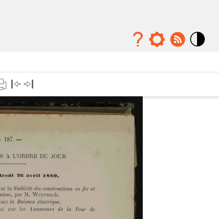
Mode
contraste
élévé