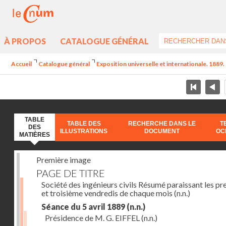
À PROPOS
CATALOGUE GÉNÉRAL
Accueil
Catalogue général
Exposition universelle et internationale. 1889. 
TABLE
TABLE DES
RECHERCHE DANS LE
T
DES
ILLUSTRATIONS
DOCUMENT
OC
MATIÈRES
Première image
PAGE DE TITRE
Société des ingénieurs civils Résumé paraissant les pr
et troisième vendredis de chaque mois
(n.n.)
Séance du 5 avril 1889
(n.n.)
Présidence de M. G. EIFFEL
(n.n.)