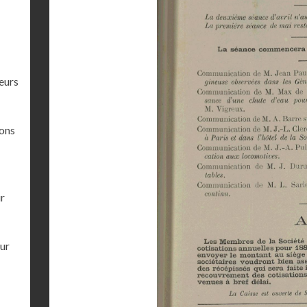
eurs
ions
ur
our