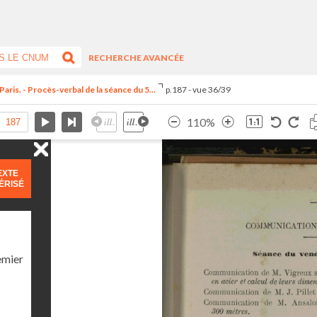
RECHERCHE AVANCÉE
Paris. - Procès-verbal de la séance du 5...
p.187 - vue 36/39
110%
EXTE
ÉRISÉ
emier