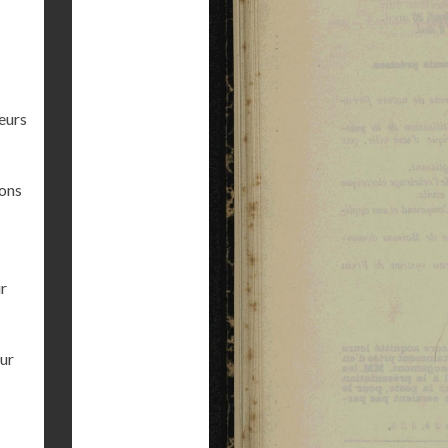
eurs
ions
ur
our