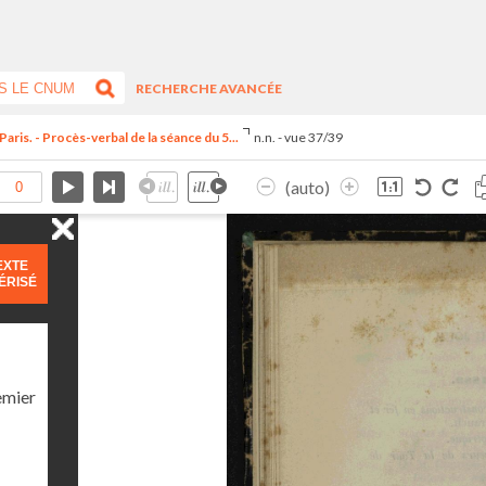
RECHERCHE AVANCÉE
Paris. - Procès-verbal de la séance du 5...
n.n. - vue 37/39
(auto)
EXTE
ÉRISÉ
emier