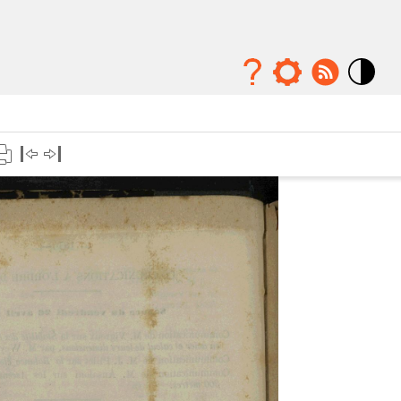
Mode
contraste
élévé