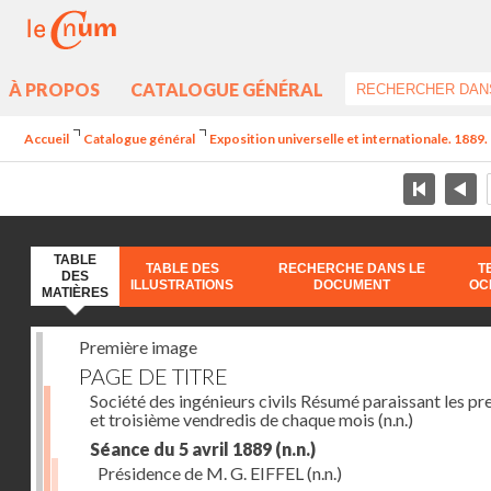
À PROPOS
CATALOGUE GÉNÉRAL
Accueil
Catalogue général
Exposition universelle et internationale. 1889. 
TABLE
TABLE DES
RECHERCHE DANS LE
T
DES
ILLUSTRATIONS
DOCUMENT
OC
MATIÈRES
Première image
PAGE DE TITRE
Société des ingénieurs civils Résumé paraissant les pr
et troisième vendredis de chaque mois
(n.n.)
Séance du 5 avril 1889
(n.n.)
Présidence de M. G. EIFFEL
(n.n.)