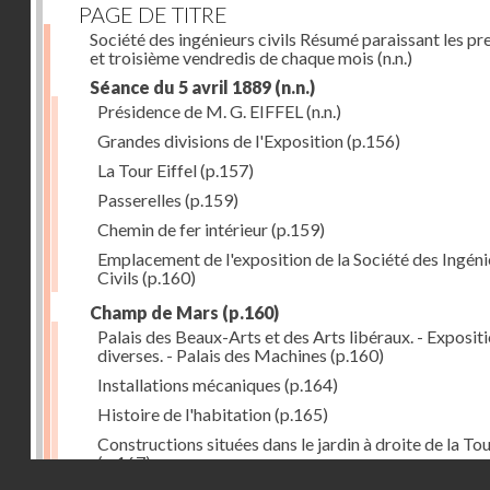
PAGE DE TITRE
Société des ingénieurs civils Résumé paraissant les pr
et troisième vendredis de chaque mois
(n.n.)
Séance du 5 avril 1889
(n.n.)
Présidence de M. G. EIFFEL
(n.n.)
Grandes divisions de l'Exposition
(p.156)
La Tour Eiffel
(p.157)
Passerelles
(p.159)
Chemin de fer intérieur
(p.159)
Emplacement de l'exposition de la Société des Ingéni
Civils
(p.160)
Champ de Mars
(p.160)
Palais des Beaux-Arts et des Arts libéraux. - Exposit
diverses. - Palais des Machines
(p.160)
Installations mécaniques
(p.164)
Histoire de l'habitation
(p.165)
Constructions situées dans le jardin à droite de la To
(p.167)
Droits réservés - CNAM