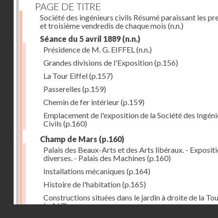
PAGE DE TITRE
Société des ingénieurs civils Résumé paraissant les pr
et troisième vendredis de chaque mois
(n.n.)
Séance du 5 avril 1889
(n.n.)
Présidence de M. G. EIFFEL
(n.n.)
Grandes divisions de l'Exposition
(p.156)
La Tour Eiffel
(p.157)
Passerelles
(p.159)
Chemin de fer intérieur
(p.159)
Emplacement de l'exposition de la Société des Ingéni
Civils
(p.160)
Champ de Mars
(p.160)
Palais des Beaux-Arts et des Arts libéraux. - Exposit
diverses. - Palais des Machines
(p.160)
Installations mécaniques
(p.164)
Histoire de l'habitation
(p.165)
Constructions situées dans le jardin à droite de la To
(p.167)
Droits réservés - CNAM