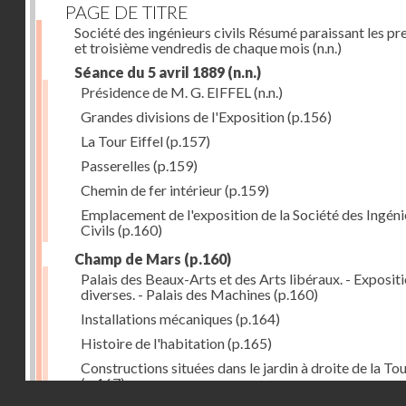
PAGE DE TITRE
Société des ingénieurs civils Résumé paraissant les pr
et troisième vendredis de chaque mois
(n.n.)
Séance du 5 avril 1889
(n.n.)
Présidence de M. G. EIFFEL
(n.n.)
Grandes divisions de l'Exposition
(p.156)
La Tour Eiffel
(p.157)
Passerelles
(p.159)
Chemin de fer intérieur
(p.159)
Emplacement de l'exposition de la Société des Ingéni
Civils
(p.160)
Champ de Mars
(p.160)
Palais des Beaux-Arts et des Arts libéraux. - Exposit
diverses. - Palais des Machines
(p.160)
Installations mécaniques
(p.164)
Histoire de l'habitation
(p.165)
Constructions situées dans le jardin à droite de la To
(p.167)
Droits réservés - CNAM