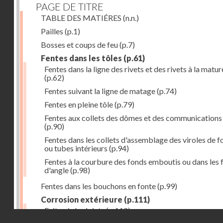
PAGE DE TITRE
TABLE DES MATIÉRES
(n.n.)
Pailles
(p.1)
Bosses et coups de feu
(p.7)
Fentes dans les tôles
(p.61)
Fentes dans la ligne des rivets et des rivets à la matur
(p.62)
Fentes suivant la ligne de matage
(p.74)
Fentes en pleine tôle
(p.79)
Fentes aux collets des dômes et des communications
(p.90)
Fentes dans les collets d'assemblage des viroles de f
ou tubes intérieurs
(p.94)
Fentes à la courbure des fonds emboutis ou dans les 
d'angle
(p.98)
Fentes dans les bouchons en fonte
(p.99)
Corrosion extérieure
(p.111)
Fuites à des joints
(p.112)
Droits réservés - CNAM