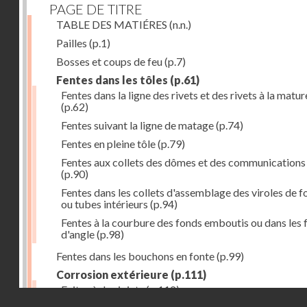
PAGE DE TITRE
TABLE DES MATIÉRES
(n.n.)
Pailles
(p.1)
Bosses et coups de feu
(p.7)
Fentes dans les tôles
(p.61)
Fentes dans la ligne des rivets et des rivets à la matur
(p.62)
Fentes suivant la ligne de matage
(p.74)
Fentes en pleine tôle
(p.79)
Fentes aux collets des dômes et des communications
(p.90)
Fentes dans les collets d'assemblage des viroles de f
ou tubes intérieurs
(p.94)
Fentes à la courbure des fonds emboutis ou dans les 
d'angle
(p.98)
Fentes dans les bouchons en fonte
(p.99)
Corrosion extérieure
(p.111)
Fuites à des joints
(p.112)
Droits réservés - CNAM