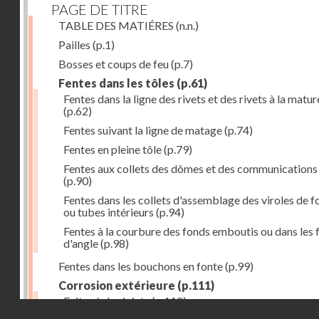
PAGE DE TITRE
TABLE DES MATIÉRES
(n.n.)
Pailles
(p.1)
Bosses et coups de feu
(p.7)
Fentes dans les tôles
(p.61)
Fentes dans la ligne des rivets et des rivets à la matur
(p.62)
Fentes suivant la ligne de matage
(p.74)
Fentes en pleine tôle
(p.79)
Fentes aux collets des dômes et des communications
(p.90)
Fentes dans les collets d'assemblage des viroles de f
ou tubes intérieurs
(p.94)
Fentes à la courbure des fonds emboutis ou dans les 
d'angle
(p.98)
Fentes dans les bouchons en fonte
(p.99)
Corrosion extérieure
(p.111)
Fuites à des joints
(p.112)
Droits réservés - CNAM