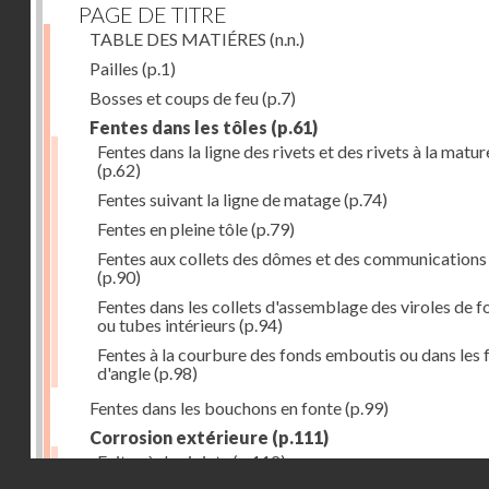
PAGE DE TITRE
TABLE DES MATIÉRES
(n.n.)
Pailles
(p.1)
Bosses et coups de feu
(p.7)
Fentes dans les tôles
(p.61)
Fentes dans la ligne des rivets et des rivets à la matur
(p.62)
Fentes suivant la ligne de matage
(p.74)
Fentes en pleine tôle
(p.79)
Fentes aux collets des dômes et des communications
(p.90)
Fentes dans les collets d'assemblage des viroles de f
ou tubes intérieurs
(p.94)
Fentes à la courbure des fonds emboutis ou dans les 
d'angle
(p.98)
Fentes dans les bouchons en fonte
(p.99)
Corrosion extérieure
(p.111)
Fuites à des joints
(p.112)
Droits réservés - CNAM