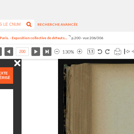
RECHERCHE AVANCÉE
Paris. - Exposition collective de défauts...
p.200 - vue 206/306
130%
EXTE
ÉRISÉ