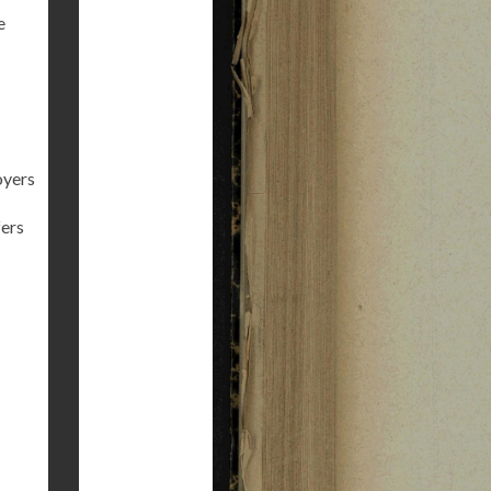
e
oyers
fers