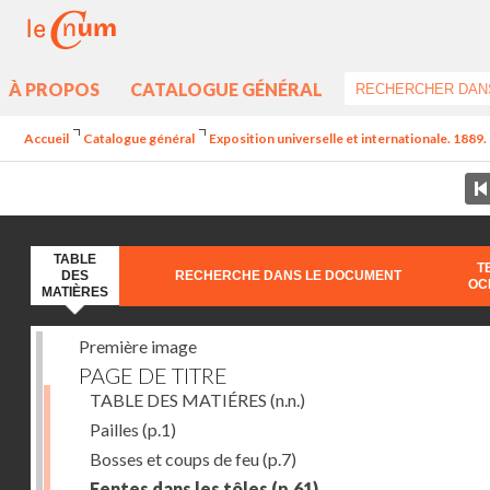
À PROPOS
CATALOGUE GÉNÉRAL
Accueil
Catalogue général
Exposition universelle et internationale. 1889. 
TABLE
T
DES
RECHERCHE DANS LE DOCUMENT
OC
MATIÈRES
Première image
PAGE DE TITRE
TABLE DES MATIÉRES
(n.n.)
Pailles
(p.1)
Bosses et coups de feu
(p.7)
Fentes dans les tôles
(p.61)