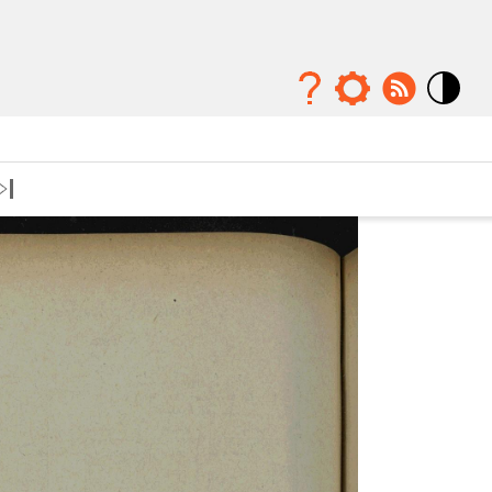
Mode
contraste
élévé